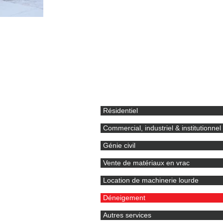
DÉNEIG
SAVOIR-FAIRE
Résidentiel
Commercial, industriel & institutionnel
Génie civil
Vente de matériaux en vrac
Location de machinerie lourde
Déneigement
Autres services