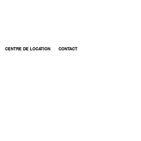
T. 418 248-4763 |
info@gcloutierinc.com
CENTRE DE LOCATION
CONTACT