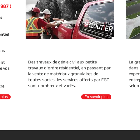
987 !
es
ntiel
SAVOIR-FAIRE
RÉ
ens
Des travaux de génie civil aux petits
La gr
ont
travaux d'ordre résidentiel, en passant par
dans 
de vos
la vente de matériaux granulaires de
exper
toutes sortes, les services offerts par EGC
entre
sont nombreux et variés.
selon 
tre
 plus
En savoir plus