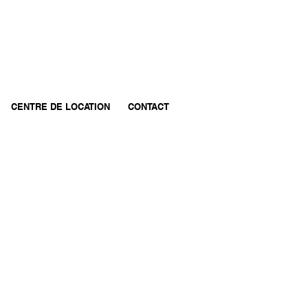
T. 418 248-4763 |
info@gcloutierinc.com
CENTRE DE LOCATION
CONTACT